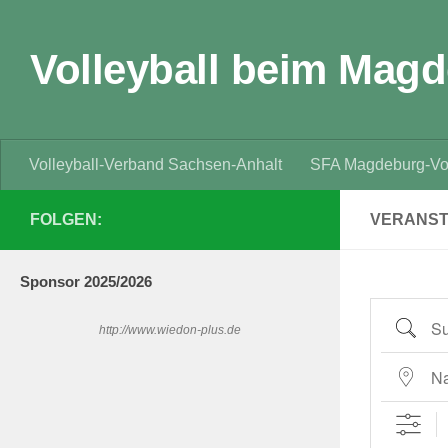
Zum Inhalt springen
Volleyball beim Magd
Volleyball-Verband Sachsen-Anhalt
SFA Magdeburg-Vol
FOLGEN:
VERANS
Sponsor 202
5/2026
Suche
http://www.wiedon-plus.de
Nahe ...