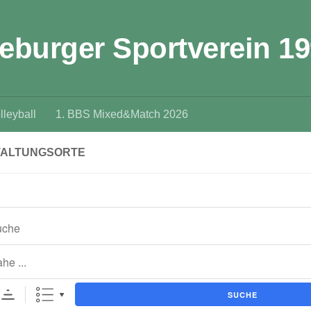
eburger Sportverein 19
leyball
1. BBS Mixed&Match 2026
TALTUNGSORTE
SUCHE