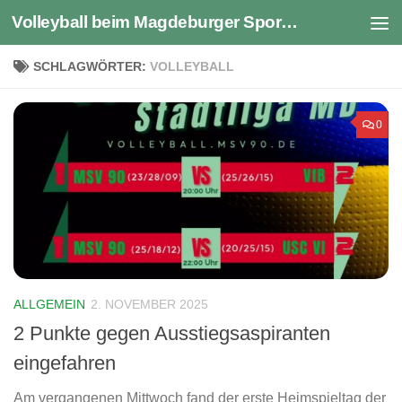
Volleyball beim Magdeburger Sportverein 1990 e.V.
Zum Inhalt springen
SCHLAGWÖRTER:
VOLLEYBALL
0
ALLGEMEIN
2. NOVEMBER 2025
2 Punkte gegen Ausstiegsaspiranten
eingefahren
Am vergangenen Mittwoch fand der erste Heimspieltag der